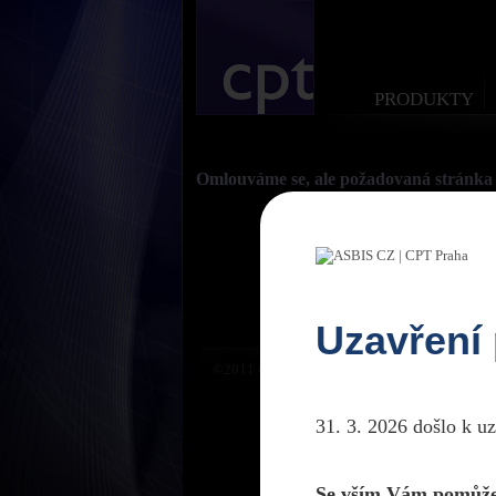
PRODUKTY
Omlouváme se, ale požadovaná stránka 
Uzavření
©2011 CPTPraha. Všechna práva vyhrazena. D
31. 3. 2026 došlo k u
Se vším Vám pomůže