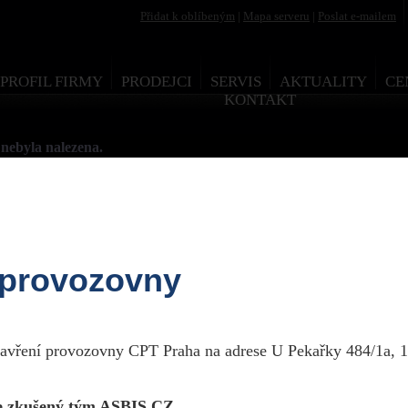
Přidat k oblíbeným
|
Mapa serveru
|
Poslat e-mailem
PROFIL FIRMY
PRODEJCI
SERVIS
AKTUALITY
CE
KONTAKT
nebyla nalezena.
 provozovny
esign by Martin Rytych 2011
zavření provozovny CPT Praha na adrese U Pekařky 484/1a, 1
 zkušený tým ASBIS CZ.