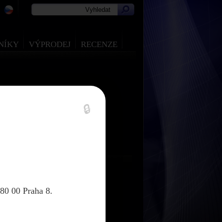
NÍKY
VÝPRODEJ
RECENZE
🔒
80 00 Praha 8.