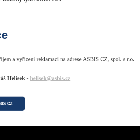
ce
říjem a vyřízení reklamací na adrese ASBIS CZ, spol. s r.o.
áš Helísek -
helisek@asbis.cz
SBIS CZ