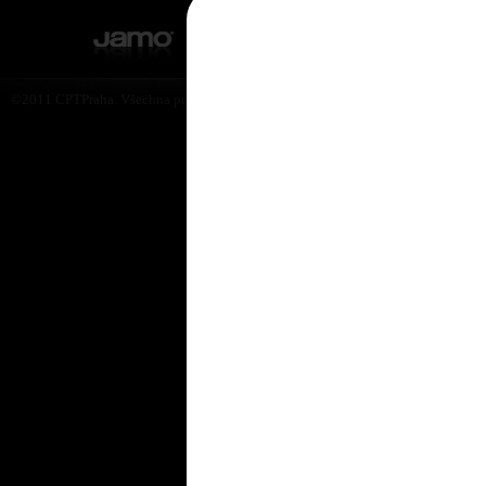
©2011 CPTPraha. Všechna práva vyhrazena. Design by Martin Rytych 2011