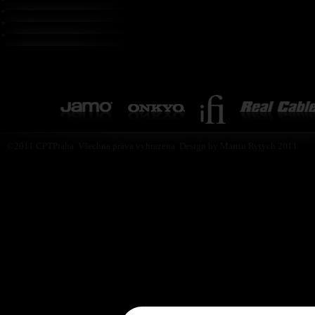
©2011 CPTPraha. Všechna práva vyhrazena. Design by Martin Rytych 2011