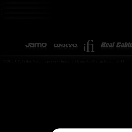
©2011 CPTPraha. Všechna práva vyhrazena. Design by Martin Rytych 2011