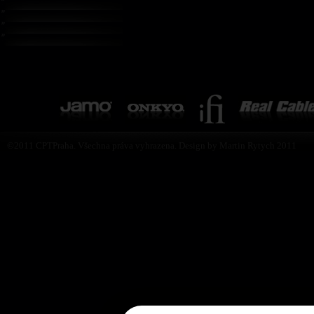
©2011 CPTPraha. Všechna práva vyhrazena. Design by Martin Rytych 2011