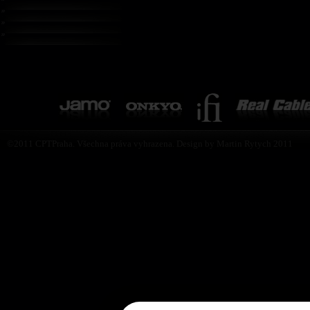
©2011 CPTPraha. Všechna práva vyhrazena. Design by Martin Rytych 2011