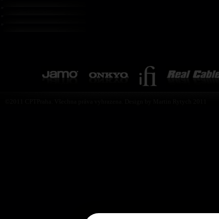
©2011 CPTPraha. Všechna práva vyhrazena. Design by Martin Rytych 2011