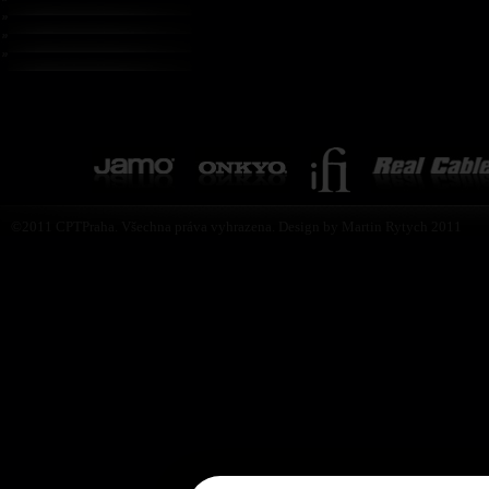
©2011 CPTPraha. Všechna práva vyhrazena. Design by Martin Rytych 2011