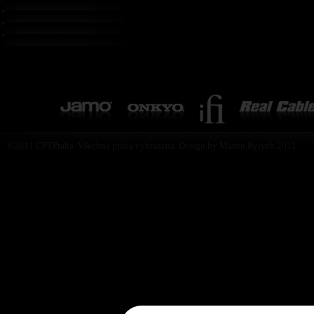
©2011 CPTPraha. Všechna práva vyhrazena. Design by Martin Rytych 2011