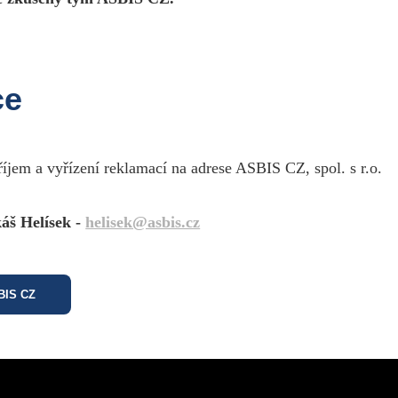
ce
říjem a vyřízení reklamací na adrese ASBIS CZ, spol. s r.o.
áš Helísek -
helisek@asbis.cz
SBIS CZ