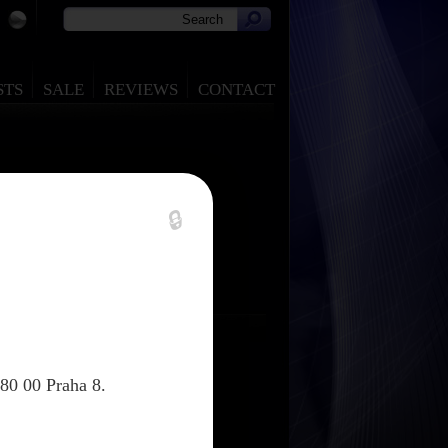
STS
SALE
REVIEWS
CONTACT
🔒
80 00 Praha 8.