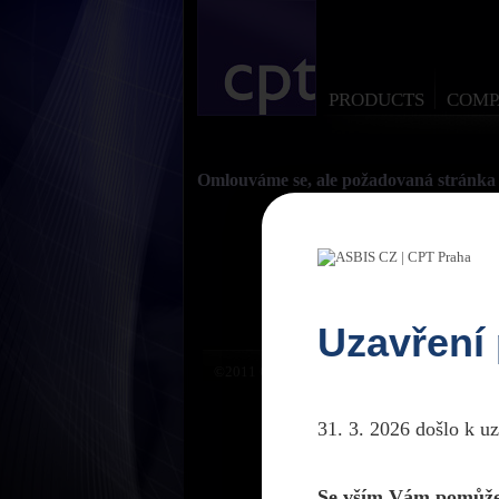
PRODUCTS
COMP
Omlouváme se, ale požadovaná stránka 
Uzavření
©2011 CPTPraha. Všechna práva vyhrazena. D
31. 3. 2026 došlo k u
Se vším Vám pomůže