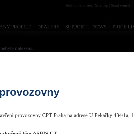
Add to Favorites
|
Sitemap
|
Send e-mail
ANY PROFILE
DEALERS
SUPPORT
NEWS
PRICE LI
nebyla nalezena.
 provozovny
esign by Martin Rytych 2011
zavření provozovny CPT Praha na adrese U Pekařky 484/1a, 1
 zkušený tým ASBIS CZ.