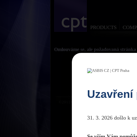
PRODUCTS
COMP
Omlouváme se, ale požadovaná stránka 
Uzavření
©2011 CPTPraha. Všechna práva vyhrazena. D
31. 3. 2026 došlo k u
Se vším Vám pomůže