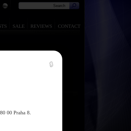
STS
SALE
REVIEWS
CONTACT
🔒
80 00 Praha 8.