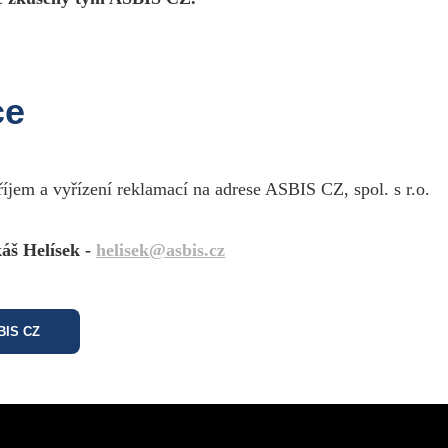
ce
říjem a vyřízení reklamací na adrese ASBIS CZ, spol. s r.o.
áš Helísek -
helisek@asbis.cz
SBIS CZ