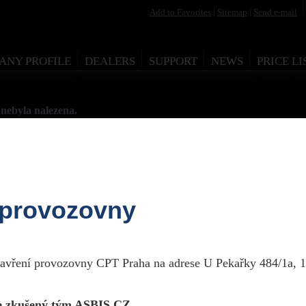
Add to Favorites
|
Sitemap
|
Send e-mail
ANY PROFILE
DEALERS
SUPPORT
NEWS
PRICE LI
nebyla nalezena.
 provozovny
esign by Martin Rytych 2011
zavření provozovny CPT Praha na adrese U Pekařky 484/1a, 1
 zkušený tým ASBIS CZ.