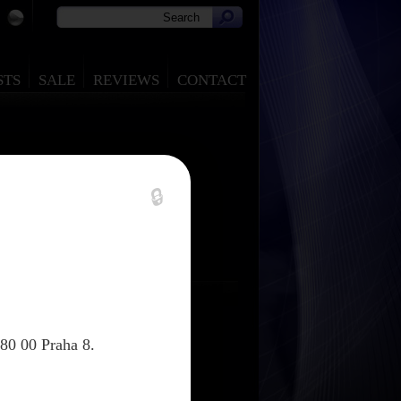
STS
SALE
REVIEWS
CONTACT
🔒
80 00 Praha 8.