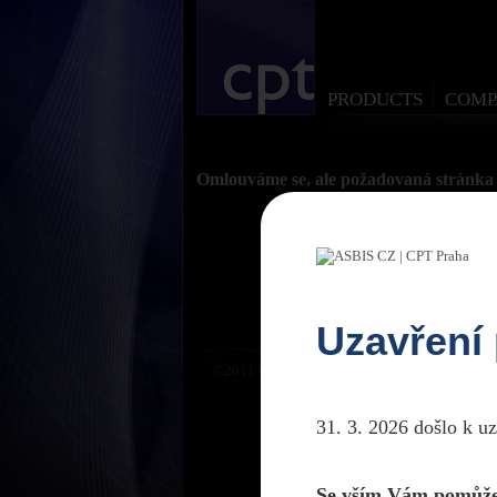
PRODUCTS
COMP
Omlouváme se, ale požadovaná stránka 
Uzavření
©2011 CPTPraha. Všechna práva vyhrazena. D
31. 3. 2026 došlo k u
Se vším Vám pomůže