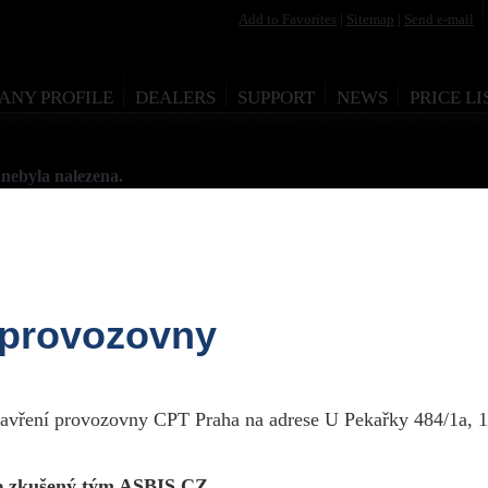
Add to Favorites
|
Sitemap
|
Send e-mail
ANY PROFILE
DEALERS
SUPPORT
NEWS
PRICE LI
nebyla nalezena.
 provozovny
esign by Martin Rytych 2011
zavření provozovny CPT Praha na adrese U Pekařky 484/1a, 1
 zkušený tým ASBIS CZ.