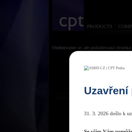
PRODUCTS
COMP
Omlouváme se, ale požadovaná stránka 
Uzavření
©2011 CPTPraha. Všechna práva vyhrazena. D
31. 3. 2026 došlo k u
Se vším Vám pomůže