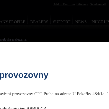
Add to Favorites
|
Sitemap
|
Send e-mail
ANY PROFILE
DEALERS
SUPPORT
NEWS
PRICE LI
nebyla nalezena.
 provozovny
esign by Martin Rytych 2011
zavření provozovny CPT Praha na adrese U Pekařky 484/1a, 1
 zkušený tým ASBIS CZ.