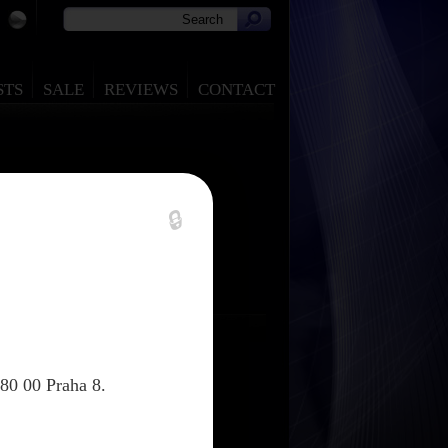
STS
SALE
REVIEWS
CONTACT
🔒
80 00 Praha 8.