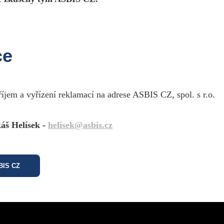
ce
říjem a vyřízení reklamací na adrese ASBIS CZ, spol. s r.o.
áš Helísek -
helisek@asbis.cz
SBIS CZ