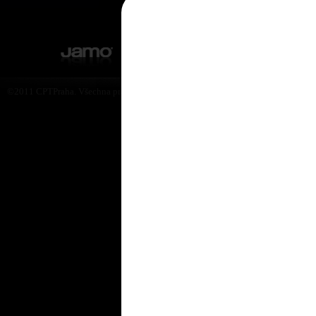
©2011 CPTPraha. Všechna práva vyhrazena. Design by Martin Rytych 2011