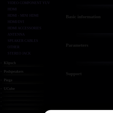
VIDEO COMPONENT YUV
HDMI
HDMI - MINI HDMI
Basic information
HDMI/DVI
HDMI ACCESSORIES
ANTENNA
SPEAKER CABLES
Parameters
OTHER
STEREO JACK
Klipsch
Podspeakers
Support
Piega
UCube