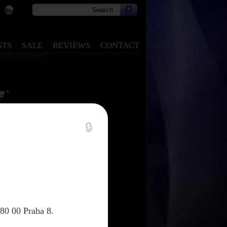
STS
SALE
REVIEWS
CONTACT
e HDMI-1/5M00
🔒
80 00 Praha 8.