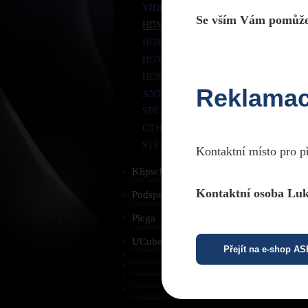
VIDEO COMPONENT YUV
Se vším Vám pomůže
HDMI
HDMI - MINI HDMI
B
HDMI/DVI
HDMI ACCESSORIES
H
Reklama
c
ANTENNA
SPEAKER CABLES
OTHER
STEREO JACK
Kontaktní místo pro p
P
Klipsch
Kontaktní osoba Luk
Podspeakers
Piega
S
UCube
Přejít na e-shop A