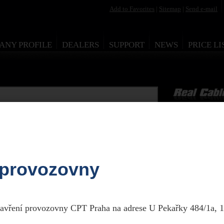
Add to Favorites
|
Sitemap
|
Send e-mail
ANY PROFILE
DEALERS
SUPPORT
NEWS
PRICE LI
Real Cabl
HDMI
1 190,-
(maloobchodní cena)
 provozovny
zavření provozovny CPT Praha na adrese U Pekařky 484/1a, 1