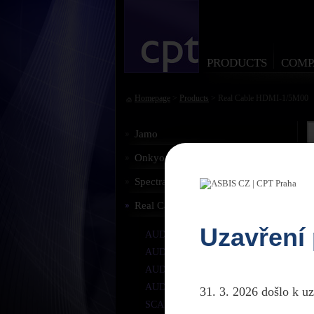
PRODUCTS
COMP
Homepage
>
Products
> Real Cable HDMI-1/5M00
Jamo
Onkyo
Spectral
Real Cable
Uzavření
AUDIO STEREO RCA
AUDIO SUBWOOFER
AUDIO OPTICAL
AUDIO DIGITAL COAX
31. 3. 2026 došlo k u
SCART