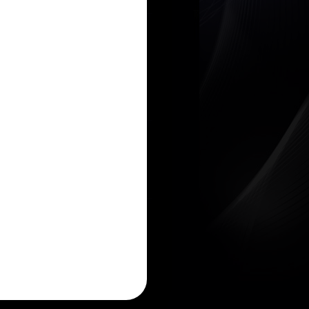
int
Send e-mail
Compare
s, game consoles and HTDV decoders
.