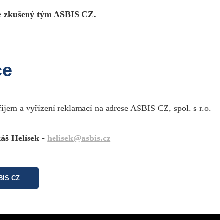
 zkušený tým ASBIS CZ.
Pr
asic information
DMI cable with gold contact plugs. Perfect for DVD players, Blu-ray player
ce
onnection to flat TVs, videoprojectors or Home Cinema amplifiers. Length 5 meters
říjem a vyřízení reklamací na adrese ASBIS CZ, spol. s r.o.
arameters
áš Helísek -
helisek@asbis.cz
upport
SBIS CZ