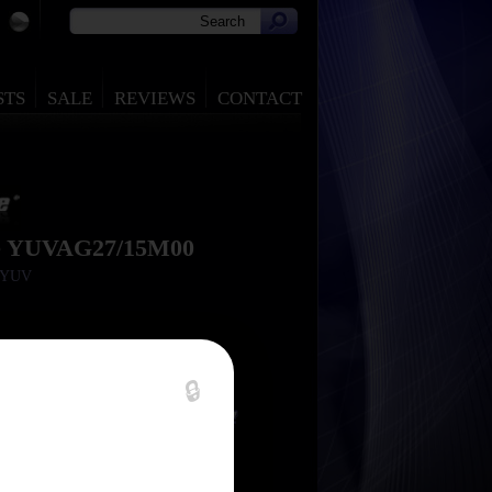
STS
SALE
REVIEWS
CONTACT
le YUVAG27/15M00
t YUV
🔒