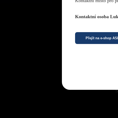
Kontaktní místo pro p
Kontaktní osoba Luk
B
Přejít na e-shop A
P
S