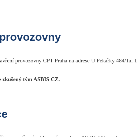
Pr
rder Form
 provozovny
irstname:
*
astname:
*
ompany name:
zavření provozovny CPT Praha na adrese U Pekařky 484/1a, 1
treet:
*
ouse number:
*
ostal code:
*
 zkušený tým ASBIS CZ.
ity:
*
-mail:
*
umber of pieces:
*
ote:
ce
Are you robot? (change to "no")
ecurity Code:
*