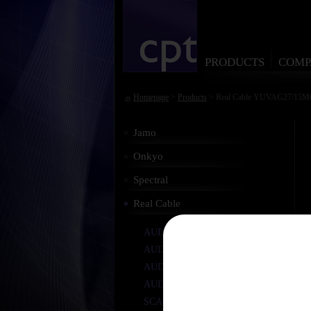
PRODUCTS
COMP
Homepage
>
Products
> Real Cable YUVAG27/15M
Jamo
Onkyo
Spectral
Real Cable
AUDIO STEREO RCA
AUDIO SUBWOOFER
AUDIO OPTICAL
AUDIO DIGITAL COAX
SCART