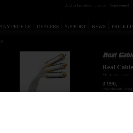
Add to Favorites
|
Sitemap
|
Send e-mail
ANY PROFILE
DEALERS
SUPPORT
NEWS
PRICE LI
00
Real Cab
Video componen
3 990,-
(maloobchodní cena)