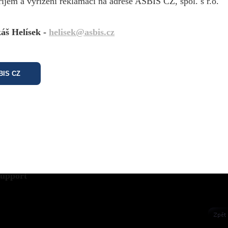
říjem a vyřízení reklamací na adrese ASBIS CZ, spol. s r.o.
* Required fields
áš Helísek -
helisek@asbis.cz
asic information
SBIS CZ
arameters
upport