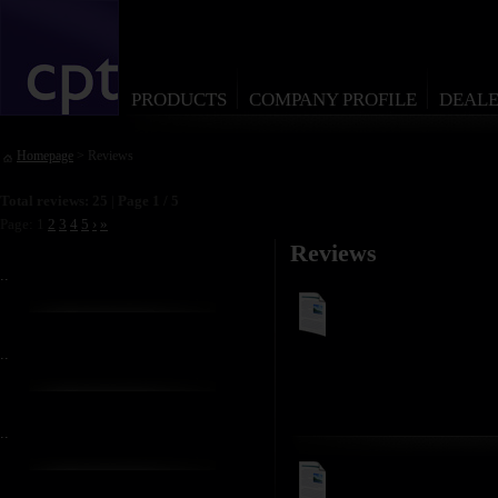
PRODUCTS
COMPANY PROFILE
DEALE
Homepage
> Reviews
Total reviews: 25
|
Page 1 / 5
Page: 1
2
3
4
5
›
»
Reviews
..
..
..