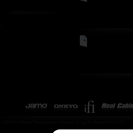
..
..
©2011 CPTPraha. Všechna práva vyhrazena. Design by Martin Rytych 2011