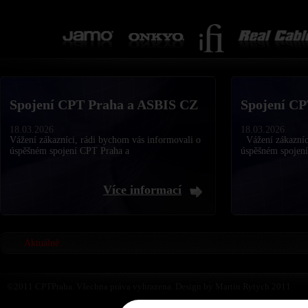
Spojení CPT Praha a ASBIS CZ
Spojení CP
18.03.2026
18.03.2026
Vážení zákazníci, rádi bychom vás informovali o
Vážení zákazníci
úspěšném spojení CPT Praha a
úspěšném spojen
Více informací
Aktuálně:
©2011 CPTPraha. Všechna práva vyhrazena. Design by Martin Rytych 2011