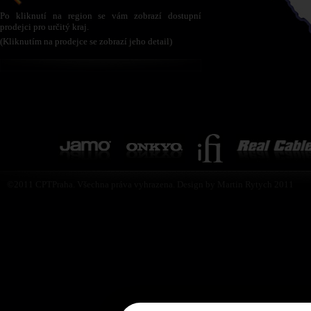
Po kliknutí na region se vám zobrazí dostupní
prodejci pro určitý kraj.
(Kliknutím na prodejce se zobrazí jeho detail)
©2011 CPTPraha. Všechna práva vyhrazena. Design by Martin Rytych 2011