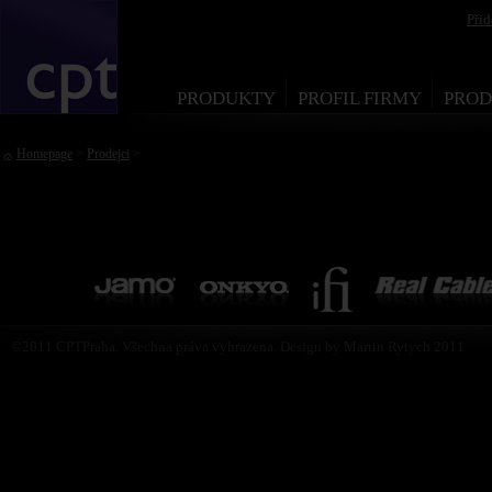
Při
PRODUKTY
PROFIL FIRMY
PROD
Homepage
>
Prodejci
>
©2011 CPTPraha. Všechna práva vyhrazena. Design by Martin Rytych 2011