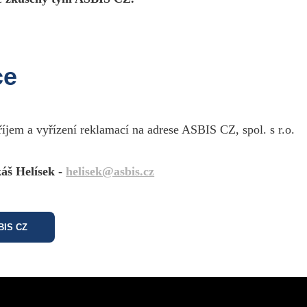
ce
říjem a vyřízení reklamací na adrese ASBIS CZ, spol. s r.o.
áš Helísek -
helisek@asbis.cz
esign by Martin Rytych 2011
SBIS CZ