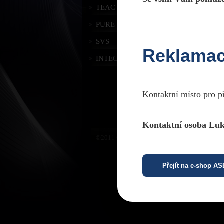
TEAC
PURE
SVS
Reklama
INTEGRA
Kontaktní místo pro p
Kontaktní osoba Luk
©2011 CPTPraha. Všechna práva vyhrazena. D
Přejít na e-shop A