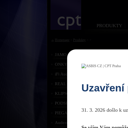
PRODUKTY
Homepage
>
Produkty
> >
JAMO
ONKYO
iFi Audio
REAL CABLE
Uzavření
KLIPSCH
PODSPEAKERS
31. 3. 2026 došlo k u
PIEGA
Audeze
Se vším Vám pomůže