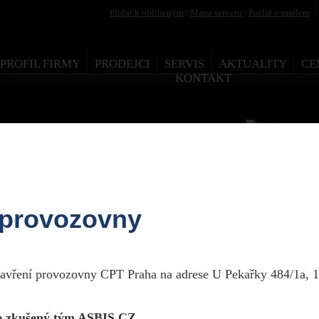
Přidat k oblíbeným
|
Mapa serveru
|
Poslat e-mailem
PROFIL FIRMY
PRODEJCI
SERVIS
AKTUALITY
CE
KONTAKT
 provozovny
zavření provozovny CPT Praha na adrese U Pekařky 484/1a, 1
 zkušený tým ASBIS CZ.