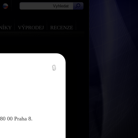
NÍKY
VÝPRODEJ
RECENZE
🔒
80 00 Praha 8.