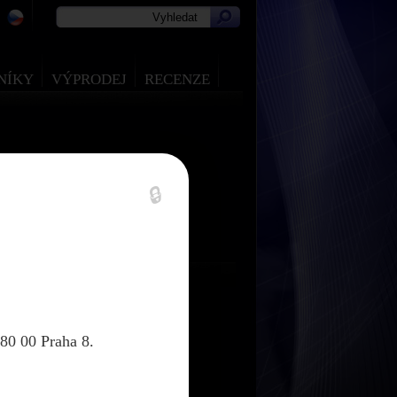
NÍKY
VÝPRODEJ
RECENZE
🔒
80 00 Praha 8.