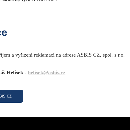
ce
říjem a vyřízení reklamací na adrese ASBIS CZ, spol. s r.o.
áš Helísek -
helisek@asbis.cz
SBIS CZ