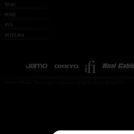
TEAC
PURE
SVS
INTEGRA
©2011 CPTPraha. Všechna práva vyhrazena. Design by Martin Rytych 2011