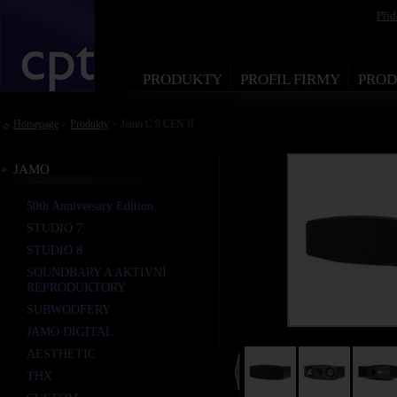
Při
PRODUKTY
PROFIL FIRMY
PROD
Homepage
>
Produkty
> Jamo C 9 CEN II
JAMO
50th Anniversary Edition
STUDIO 7
STUDIO 8
SOUNDBARY A AKTIVNÍ
REPRODUKTORY
SUBWOOFERY
JAMO DIGITAL
AESTHETIC
THX