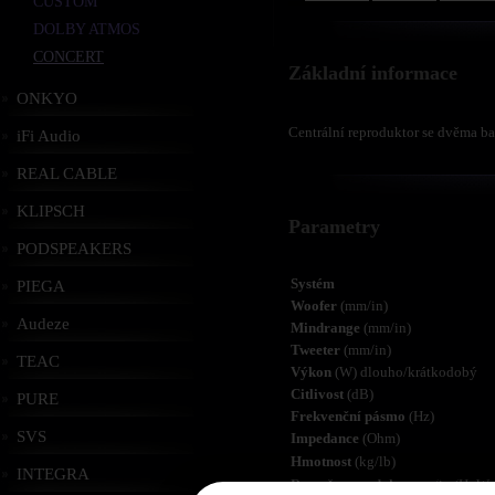
CUSTOM
DOLBY ATMOS
CONCERT
Základní informace
ONKYO
Centrální reproduktor se dvěma ba
iFi Audio
REAL CABLE
KLIPSCH
Parametry
PODSPEAKERS
Systém
PIEGA
Woofer
(mm/in)
Audeze
Mindrange
(mm/in)
Tweeter
(mm/in)
TEAC
Výkon
(W) dlouho/krátkodobý
Citlivost
(dB)
PURE
Frekvenční pásmo
(Hz)
SVS
Impedance
(Ohm)
Hmotnost
(kg/lb)
INTEGRA
Rozměry produktu
mm/in (HxW