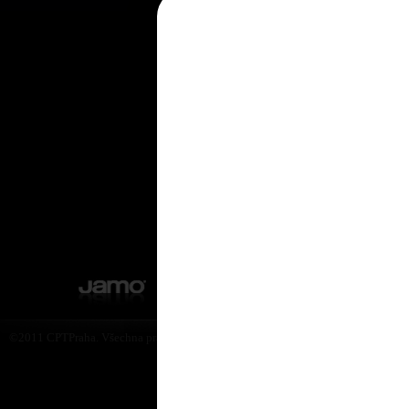
Provedení
Podpora
produktová brožura (en)
©2011 CPTPraha. Všechna práva vyhrazena. Design by Martin Rytych 2011