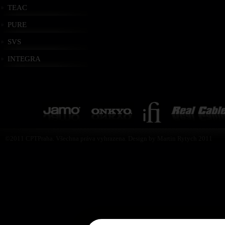
TEAC
PURE
SVS
INTEGRA
©2011 CPTPraha. Všechna práva vyhrazena. Design by Martin Rytych 2011