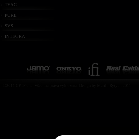
TEAC
PURE
SVS
INTEGRA
©2011 CPTPraha. Všechna práva vyhrazena. Design by Martin Rytych 2011