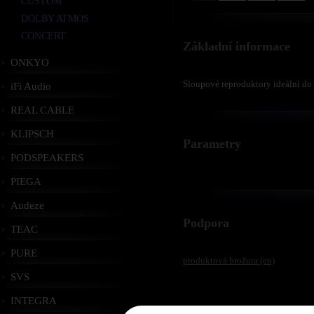
CUSTOM
DOLBY ATMOS
CONCERT
Základní informace
ONKYO
Sloupové reproduktory ideální do 
iFi Audio
REAL CABLE
KLIPSCH
Parametry
PODSPEAKERS
PIEGA
Audeze
Podpora
TEAC
PURE
produktová brožura (en)
SVS
INTEGRA