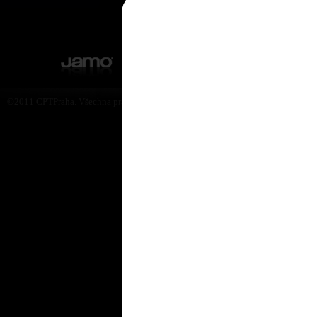
©2011 CPTPraha. Všechna práva vyhrazena. Design by Martin Rytych 2011