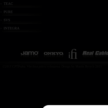
TEAC
PURE
SVS
INTEGRA
©2011 CPTPraha. Všechna práva vyhrazena. Design by Martin Rytych 2011