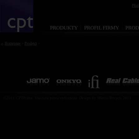
Při
PRODUKTY
PROFIL FIRMY
PROD
Homepage
>
Prodejci
>
©2011 CPTPraha. Všechna práva vyhrazena. Design by Martin Rytych 2011