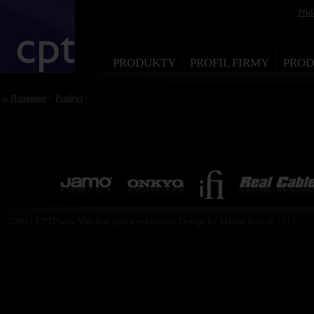
Při
PRODUKTY
PROFIL FIRMY
PROD
Homepage
>
Prodejci
>
©2011 CPTPraha. Všechna práva vyhrazena. Design by Martin Rytych 2011