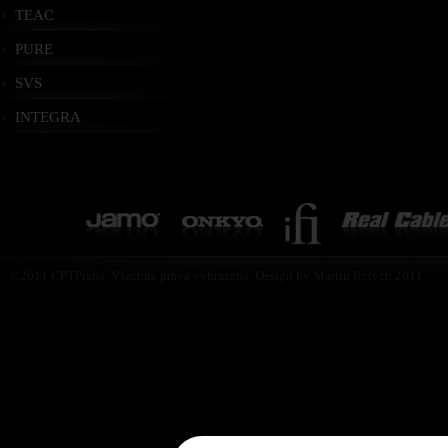
TEAC
PURE
SVS
INTEGRA
©2011 CPTPraha. Všechna práva vyhrazena. Design by Martin Rytych 2011