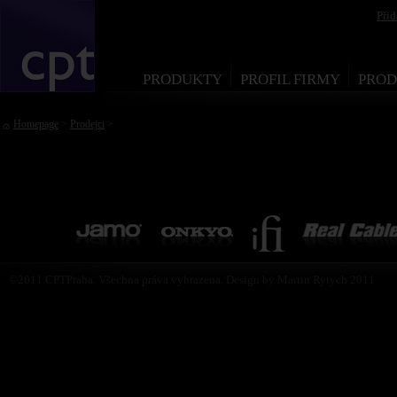
Při
PRODUKTY
PROFIL FIRMY
PROD
Homepage
>
Prodejci
>
©2011 CPTPraha. Všechna práva vyhrazena. Design by Martin Rytych 2011