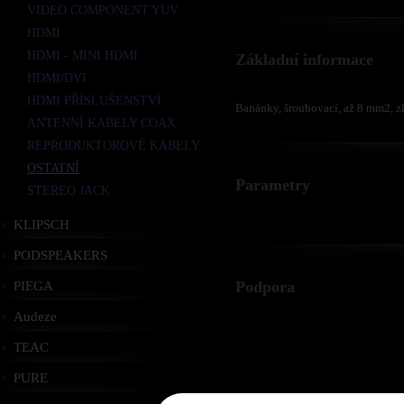
VIDEO COMPONENT YUV
HDMI
HDMI - MINI HDMI
Základní informace
HDMI/DVI
HDMI PŘÍSLUŠENSTVÍ
Banánky, šroubovací, až 8 mm2, z
ANTENNÍ KABELY COAX
REPRODUKTOROVÉ KABELY
OSTATNÍ
Parametry
STEREO JACK
KLIPSCH
PODSPEAKERS
Podpora
PIEGA
Audeze
TEAC
PURE