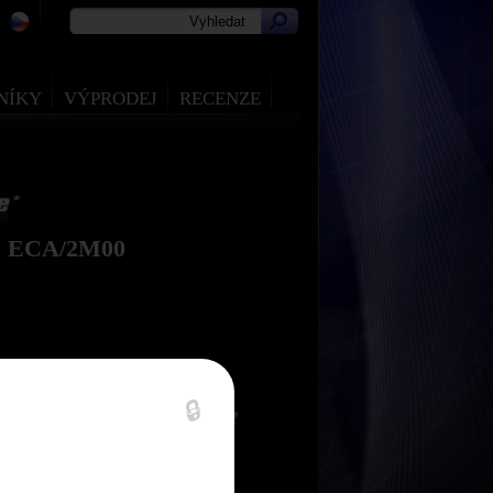
NÍKY
VÝPRODEJ
RECENZE
e ECA/2M00
🔒