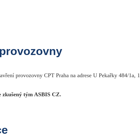
Ti
bjednávkový formulář
méno:
*
 provozovny
říjmení:
*
polečnost:
lice:
*
íslo popisné:
*
zavření provozovny CPT Praha na adrese U Pekařky 484/1a, 1
SČ:
*
ěsto:
*
-mail:
*
 zkušený tým ASBIS CZ.
očet kusů:
*
oznámka:
ce
Jsi robot? (změň na "ne")
ntispam:
*