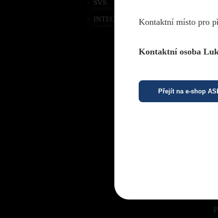
SVS
INTEGRA
Kontaktní místo pro p
Kontaktní osoba Luk
Z
V
Přejít na e-shop A
P
P