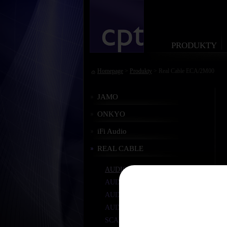
PRODUKTY
Homepage
>
Produkty
> Real Cable ECA/2M00
JAMO
ONKYO
iFi Audio
REAL CABLE
AUDIO STEREO RCA
AUDIO SUBWOOFER
AUDIO OPTIKA
AUDIO DIGITÁLNÍ KOAX
SCART