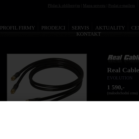
Přidat k oblíbeným
|
Mapa serveru
|
Poslat e-mailem
PROFIL FIRMY
PRODEJCI
SERVIS
AKTUALITY
CE
KONTAKT
Real Cabl
EVOLUTION
1 590,-
(maloobchodní cena)