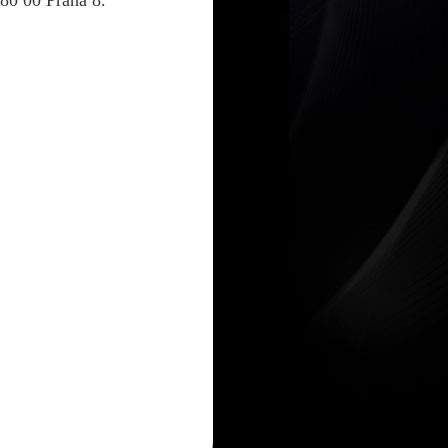
80 00 Praha 8.
sk
Poslat e-mailem
Porovnat