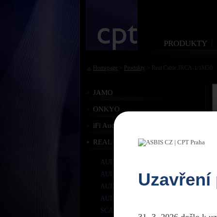
PRODUKTY
Homepage
>
Produkty
> Real Cable JRCA-1/1M50
JAMO
ONKYO
iFi Audio
REAL CABLE
AUDIO STEREO RCA
Uzavření
AUDIO SUBWOOFER
AUDIO OPTIKA
AUDIO DIGITÁLNÍ KOAX
SCART