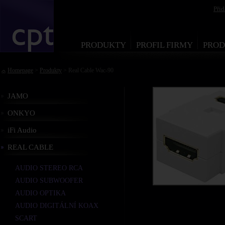
Při
PRODUKTY
PROFIL FIRMY
PROD
Homepage
>
Produkty
> Real Cable Wac-90
JAMO
ONKYO
iFi Audio
REAL CABLE
AUDIO STEREO RCA
AUDIO SUBWOOFER
AUDIO OPTIKA
AUDIO DIGITÁLNÍ KOAX
SCART