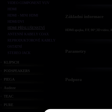
VIDEO COMPONENT YUV
HDMI
HDMI - MINI HDMI
Základní informace
HDMI/DVI
HDMI PŘÍSLUŠENSTVÍ
HDMI spojka, F/F, 90°,3D video, A
ANTENNÍ KABELY COAX
REPRODUKTOROVÉ KABELY
OSTATNÍ
Parametry
STEREO JACK
KLIPSCH
PODSPEAKERS
Podpora
PIEGA
Audeze
TEAC
PURE