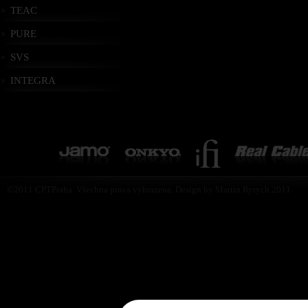
TEAC
PURE
SVS
INTEGRA
©2011 CPTPraha. Všechna práva vyhrazena. Design by Martin Rytych 2011