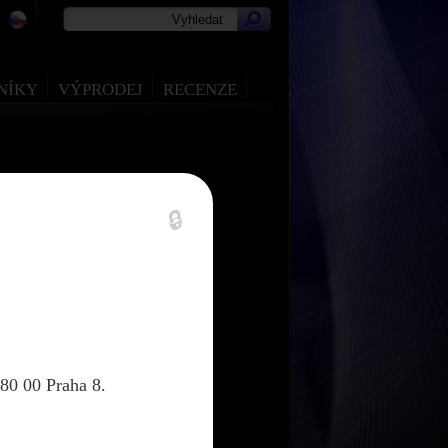
NÍKY
VÝPRODEJ
RECENZE
🔒
80 00 Praha 8.