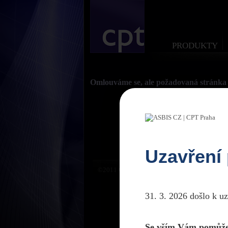
PRODUKTY
Omlouváme se, ale požadovaná stránka 
Uzavření
©2011 CPTPraha. Všechna práva vyhrazena. D
31. 3. 2026 došlo k u
Se vším Vám pomůže