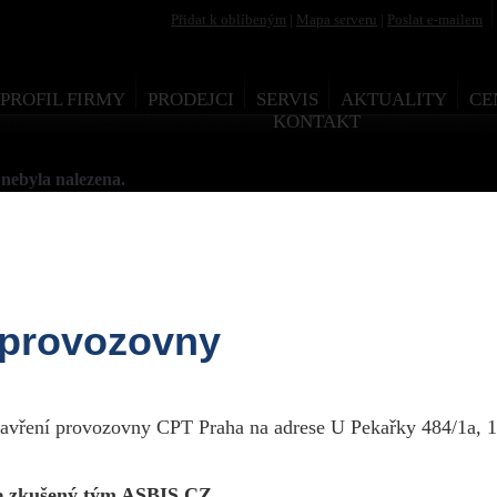
Přidat k oblíbeným
|
Mapa serveru
|
Poslat e-mailem
PROFIL FIRMY
PRODEJCI
SERVIS
AKTUALITY
CE
KONTAKT
nebyla nalezena.
 provozovny
esign by Martin Rytych 2011
zavření provozovny CPT Praha na adrese U Pekařky 484/1a, 1
 zkušený tým ASBIS CZ.