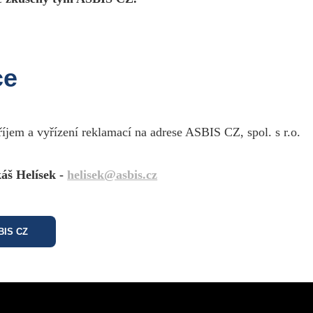
ce
říjem a vyřízení reklamací na adrese ASBIS CZ, spol. s r.o.
áš Helísek -
helisek@asbis.cz
SBIS CZ