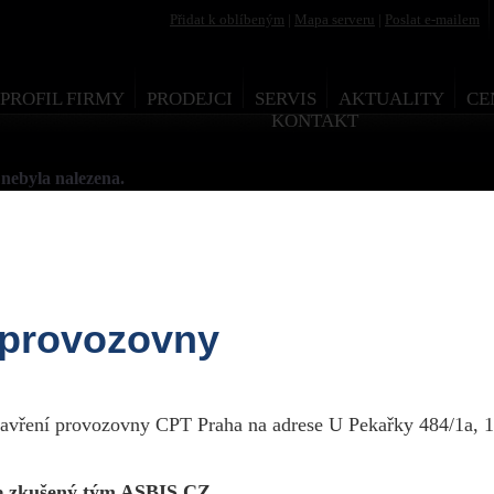
Přidat k oblíbeným
|
Mapa serveru
|
Poslat e-mailem
PROFIL FIRMY
PRODEJCI
SERVIS
AKTUALITY
CE
KONTAKT
nebyla nalezena.
 provozovny
esign by Martin Rytych 2011
zavření provozovny CPT Praha na adrese U Pekařky 484/1a, 1
 zkušený tým ASBIS CZ.