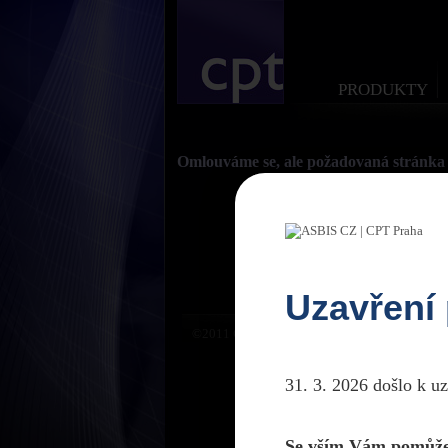
PRODUKTY
Omlouváme se, ale požadovaná stránka 
Uzavření
©2011 CPTPraha. Všechna práva vyhrazena. D
31. 3. 2026 došlo k u
Se vším Vám pomůže