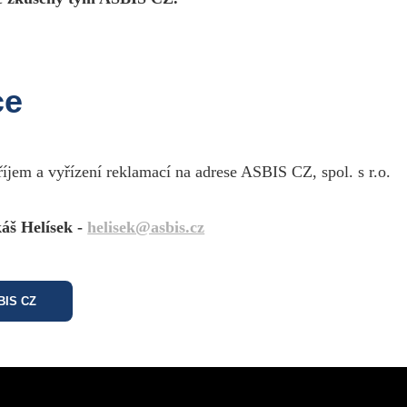
ce
říjem a vyřízení reklamací na adrese ASBIS CZ, spol. s r.o.
áš Helísek -
helisek@asbis.cz
SBIS CZ