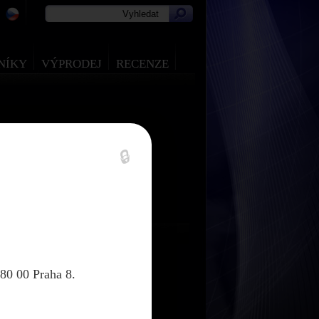
NÍKY
VÝPRODEJ
RECENZE
🔒
80 00 Praha 8.