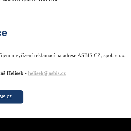
ce
říjem a vyřízení reklamací na adrese ASBIS CZ, spol. s r.o.
áš Helísek -
helisek@asbis.cz
SBIS CZ