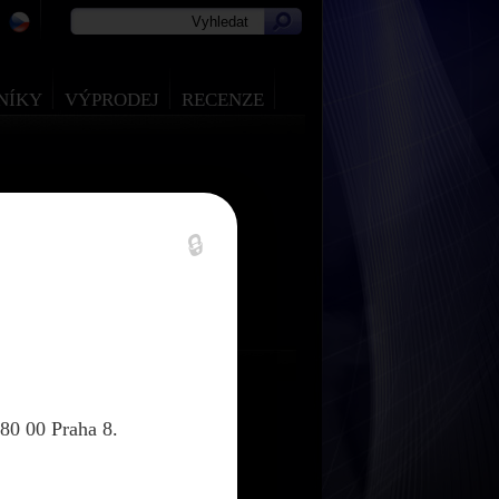
NÍKY
VÝPRODEJ
RECENZE
🔒
80 00 Praha 8.