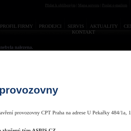
Přidat k oblíbeným
|
Mapa serveru
|
Poslat e-mailem
PROFIL FIRMY
PRODEJCI
SERVIS
AKTUALITY
CE
KONTAKT
nebyla nalezena.
 provozovny
esign by Martin Rytych 2011
zavření provozovny CPT Praha na adrese U Pekařky 484/1a, 1
 zkušený tým ASBIS CZ.