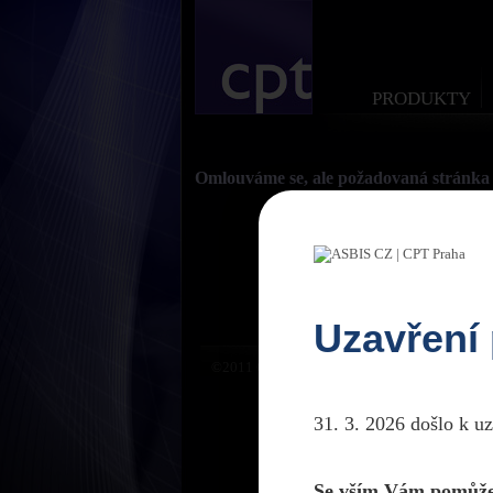
PRODUKTY
Omlouváme se, ale požadovaná stránka 
Uzavření
©2011 CPTPraha. Všechna práva vyhrazena. D
31. 3. 2026 došlo k u
Se vším Vám pomůže