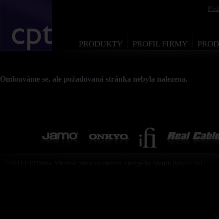
Při
PRODUKTY
PROFIL FIRMY
PROD
Omlouváme se, ale požadovaná stránka nebyla nalezena.
©2011 CPTPraha. Všechna práva vyhrazena. Design by Martin Rytych 2011