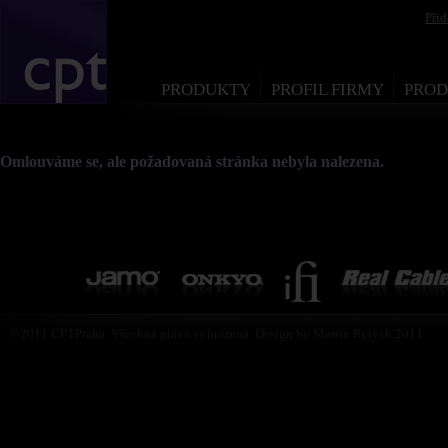
Při
PRODUKTY
PROFIL FIRMY
PROD
Omlouváme se, ale požadovaná stránka nebyla nalezena.
©2011 CPTPraha. Všechna práva vyhrazena. Design by Martin Rytych 2011