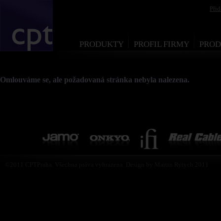
Při
PRODUKTY
PROFIL FIRMY
PROD
Omlouváme se, ale požadovaná stránka nebyla nalezena.
©2011 CPTPraha. Všechna práva vyhrazena. Design by Martin Rytych 2011