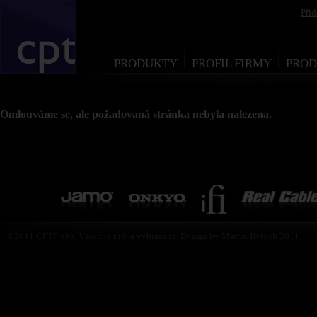
Při
PRODUKTY
PROFIL FIRMY
PROD
Omlouváme se, ale požadovaná stránka nebyla nalezena.
©2011 CPTPraha. Všechna práva vyhrazena. Design by Martin Rytych 2011