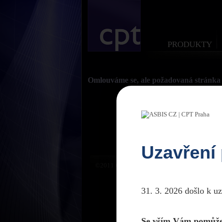
PRODUKTY
Omlouváme se, ale požadovaná stránka 
Uzavření
©2011 CPTPraha. Všechna práva vyhrazena. D
31. 3. 2026 došlo k u
Se vším Vám pomůže