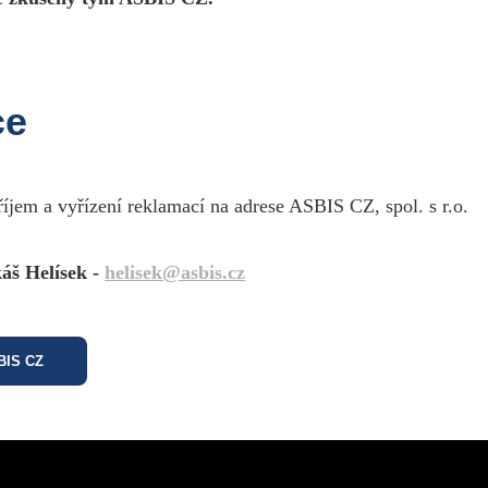
ce
říjem a vyřízení reklamací na adrese ASBIS CZ, spol. s r.o.
áš Helísek -
helisek@asbis.cz
SBIS CZ