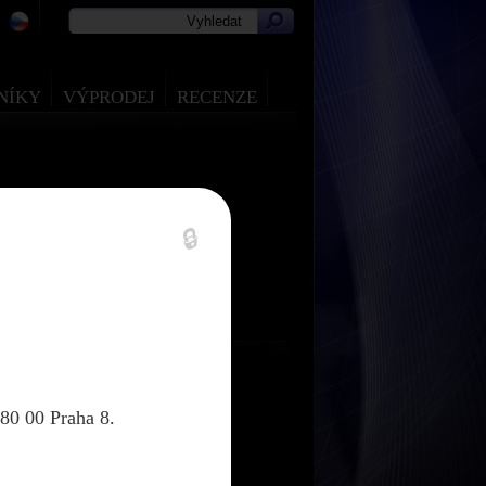
NÍKY
VÝPRODEJ
RECENZE
🔒
80 00 Praha 8.