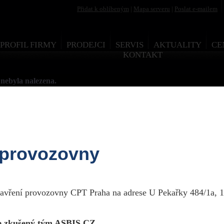
Přidat k oblíbeným
|
Mapa serveru
|
Poslat e-mailem
PROFIL FIRMY
PRODEJCI
SERVIS
AKTUALITY
CE
KONTAKT
nebyla nalezena.
 provozovny
esign by Martin Rytych 2011
zavření provozovny CPT Praha na adrese U Pekařky 484/1a, 1
 zkušený tým ASBIS CZ.