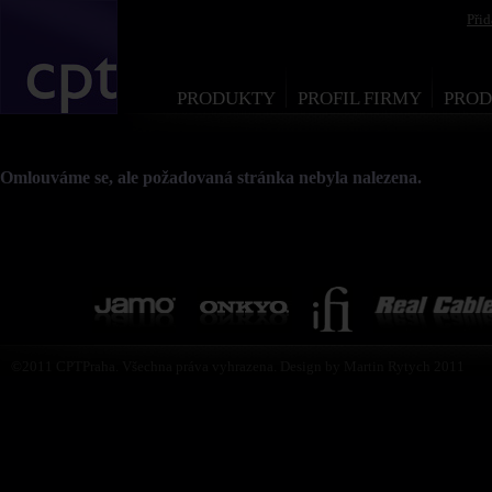
Při
PRODUKTY
PROFIL FIRMY
PROD
Omlouváme se, ale požadovaná stránka nebyla nalezena.
©2011 CPTPraha. Všechna práva vyhrazena. Design by Martin Rytych 2011