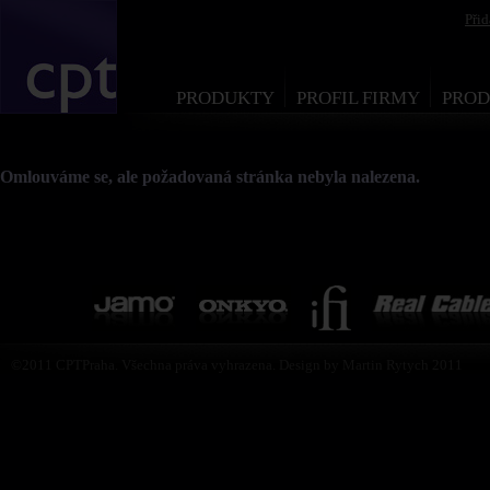
Při
PRODUKTY
PROFIL FIRMY
PROD
Omlouváme se, ale požadovaná stránka nebyla nalezena.
©2011 CPTPraha. Všechna práva vyhrazena. Design by Martin Rytych 2011