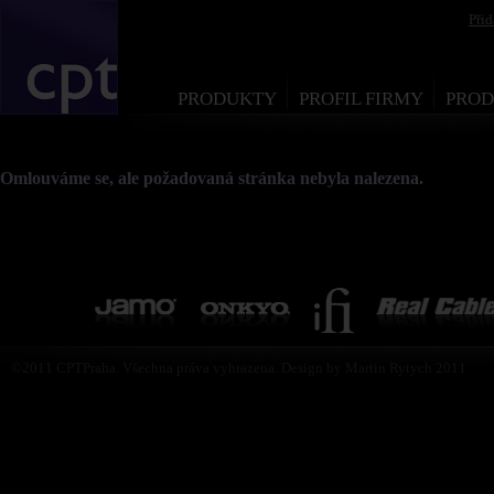
Při
PRODUKTY
PROFIL FIRMY
PROD
Omlouváme se, ale požadovaná stránka nebyla nalezena.
©2011 CPTPraha. Všechna práva vyhrazena. Design by Martin Rytych 2011