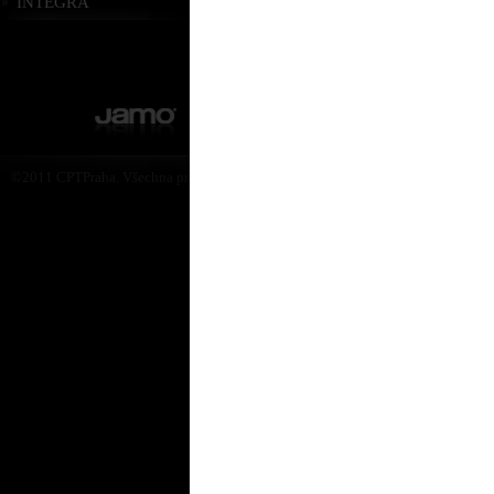
INTEGRA
©2011 CPTPraha. Všechna práva vyhrazena. Design by Martin Rytych 2011