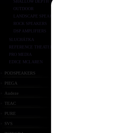
SHALLOW DEPTH IN-CEILING
OUTDOOR
LANDSCAPE SPEAKERS
ROCK SPEAKERS
DSP AMPLIFIERS
SLUCHÁTKA
REFERENCE THEATER PACK 5.0
PRO MEDIA
EDICE MCLAREN
PODSPEAKERS
PIEGA
Audeze
TEAC
PURE
SVS