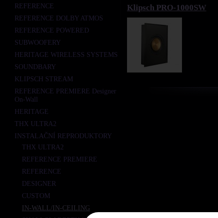
REFERENCE
Klipsch PRO-1000SW
REFERENCE DOLBY ATMOS
REFERENCE POWERED
SUBWOOFERY
HERITAGE WIRELESS SYSTEMS
SOUNDBARY
KLIPSCH STREAM
REFERENCE PREMIERE Designer
On-Wall
HERITAGE
THX ULTRA2
INSTALAČNÍ REPRODUKTORY
THX ULTRA2
REFERENCE PREMIERE
REFERENCE
DESIGNER
CUSTOM
IN-WALL/IN-CEILING