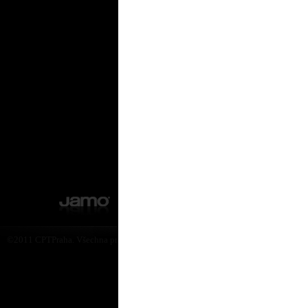
Pokud hledáte kv
impulzem, produkt
ceník Jamo ak
zde ke stažení
©2011 CPTPraha. Všechna práva vyhrazena. Design by Martin Rytych 2011