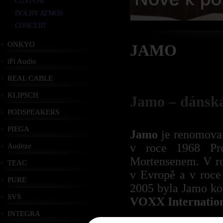
CUSTOM
DOLBY ATMOS
CONCERT
ONKYO
JAMO
iFi Audio
REAL CABLE
KLIPSCH
Jamo – dánská 
PODSPEAKERS
PIEGA
Jamo
je renomovan
v roce 1968 Pr
Audeze
Mortensenem.
V r
TEAC
v Evropě a v roce
PURE
2005 byla Jamo ko
SVS
VOXX Internation
INTEGRA